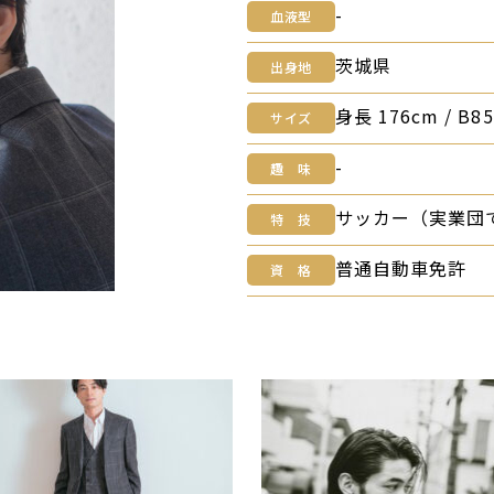
-
血液型
茨城県
出身地
⾝⻑ 176cm / B85 
サイズ
-
趣 味
サッカー（実業団
特 技
普通自動車免許
資 格