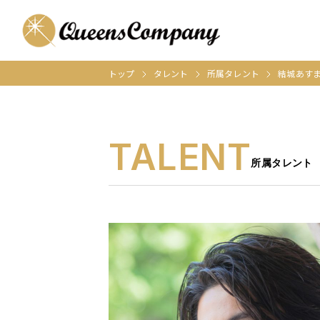
トップ
タレント
所属タレント
結城あす
TALENT
所属タレント