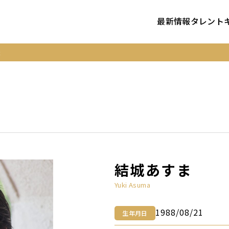
最新情報
タレント
ま
結城あすま
Yuki Asuma
1988/08/21
生年月日