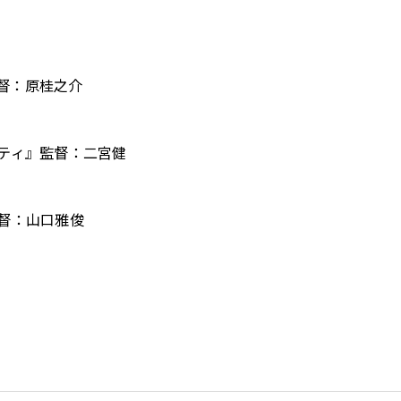
』監督：原桂之介
ティ』監督：⼆宮健
督：⼭⼝雅俊