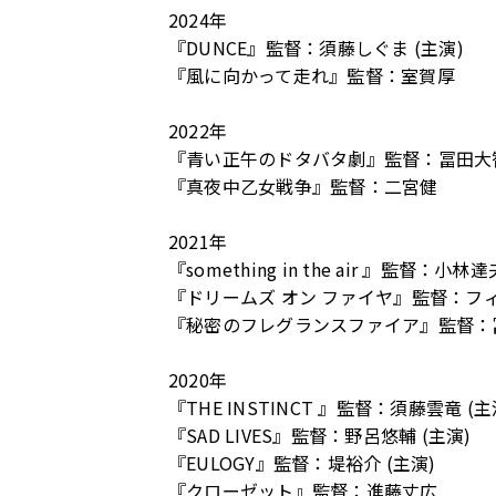
2024年
『DUNCE』監督：須藤しぐま (主演)
『風に向かって走れ』監督：室賀厚
2022年
『⻘い正午のドタバタ劇』監督：冨⽥⼤
『真夜中⼄⼥戦争』監督：⼆宮健
2021年
『something in the air 』監督：⼩林達
『ドリームズ オン ファイヤ』監督：フ
『秘密のフレグランスファイア』監督：
2020年
『THE INSTINCT 』監督：須藤雲⻯ (主
『SAD LIVES』監督：野呂悠輔 (主演)
『EULOGY』監督：堤裕介 (主演)
『クローゼット』監督：進藤丈広