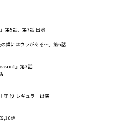
」第5話、第7話 出演
長の顔にはウラがある〜」第6話
ason1』第3話
話
守 役 レギュラー出演
,10話