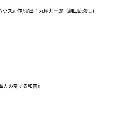
よなら⿅ハウス』作/演出：丸尾丸⼀郎（劇団⿅殺し)
隣⼈の奏でる和⾳』