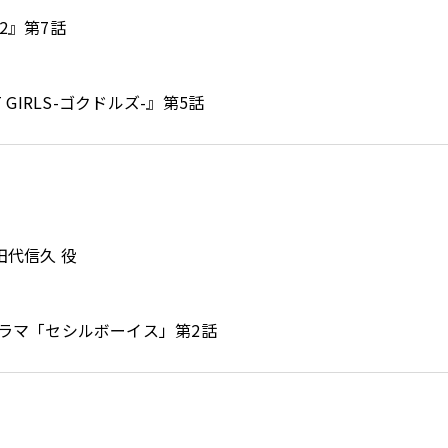
n2』第7話
T GIRLS-ゴクドルズ-』第5話
田代信久 役
ラマ「セシルボーイス」第2話